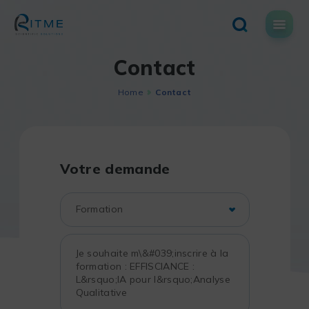
Skip
to
content
Contact
Home
Contact
Votre demande