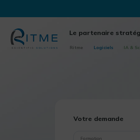
Skip
to
content
Le partenaire straté
Ritme
Logiciels
IA & Sc
Votre demande