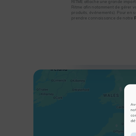
RITME attache une grande importa
Ritme afin notamment de gérer vot
produits, événements). Pour en sa
prendre connaissance de notre
Av
no
co
dét