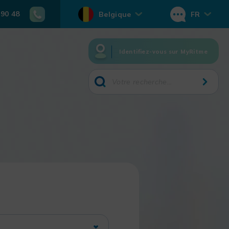
 90 48
Belgique
FR
Identifiez-vous sur MyRitme