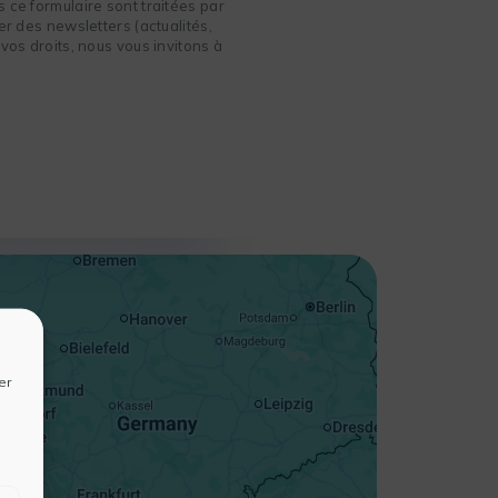
 ce formulaire sont traitées par
r des newsletters (actualités,
vos droits, nous vous invitons à
+
−
er