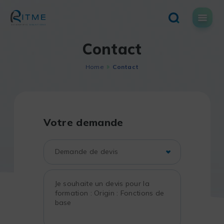
Skip
to
content
Contact
Home
Contact
Votre demande