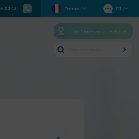
46 00 42
France
FR
Identifiez-vous sur MyRitme