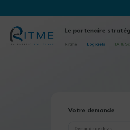
Skip
to
content
Le partenaire straté
Ritme
Logiciels
IA & Sc
Votre demande