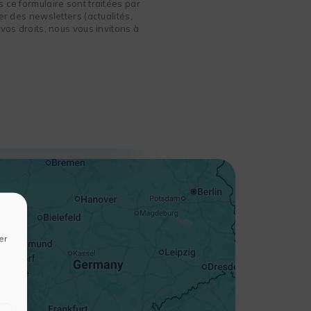
 ce formulaire sont traitées par
r des newsletters (actualités,
vos droits, nous vous invitons à
+
−
er