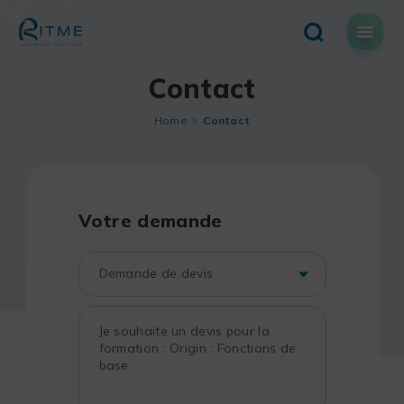
Skip
to
content
Contact
Home
Contact
Votre demande