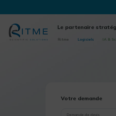
Skip
to
content
Le partenaire straté
Ritme
Logiciels
IA & Sc
Votre demande