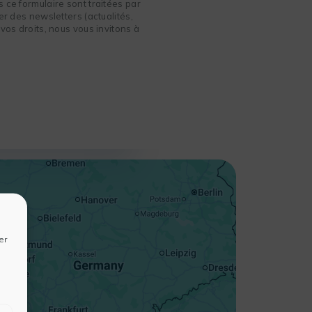
 ce formulaire sont traitées par
r des newsletters (actualités,
vos droits, nous vous invitons à
+
−
er