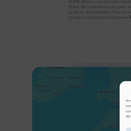
RITME attache une grande importa
Ritme afin notamment de gérer vot
produits, événements). Pour en sa
prendre connaissance de notre
Av
no
co
dét