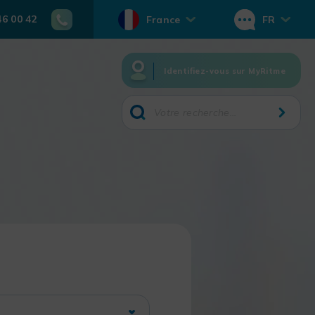
46 00 42
France
FR
Identifiez-vous sur MyRitme