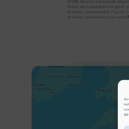
RITME attache une grande importa
Ritme afin notamment de gérer vot
produits, événements). Pour en sa
prendre connaissance de notre
Av
no
co
dét