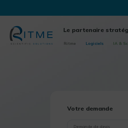
Skip
to
content
Le partenaire straté
Ritme
Logiciels
IA & Sc
Votre demande