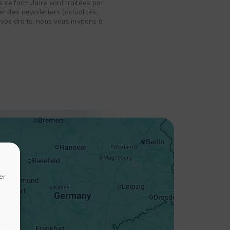
 ce formulaire sont traitées par
r des newsletters (actualités,
vos droits, nous vous invitons à
+
−
er