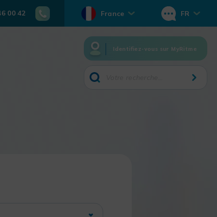
46 00 42
France
FR
Identifiez-vous sur MyRitme