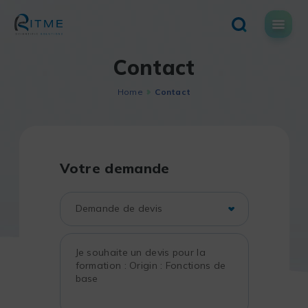
Skip
to
content
Contact
Home
Contact
Votre demande