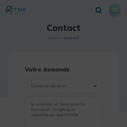
Skip
to
content
Contact
Home
Contact
Votre demande