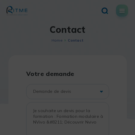
Skip
to
content
Contact
Home
Contact
Votre demande