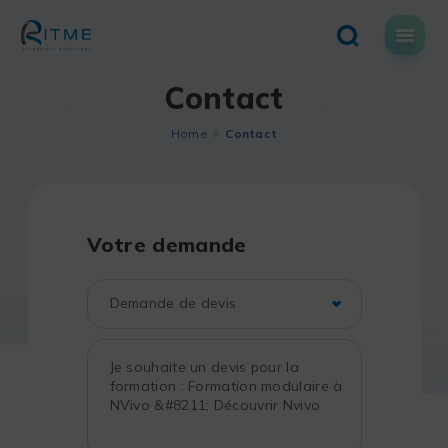
Skip
to
content
Contact
Home
Contact
Votre demande