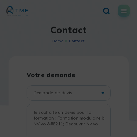
Skip
to
content
Contact
Home
Contact
Votre demande