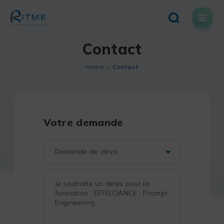
Skip
to
content
Contact
Home
Contact
Votre demande