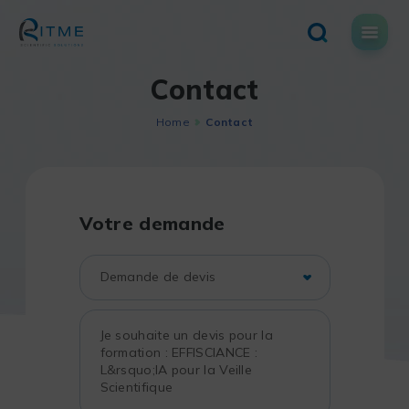
Skip
to
content
Contact
Home
Contact
Votre demande