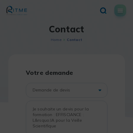
Skip
to
content
Contact
Home
Contact
Votre demande