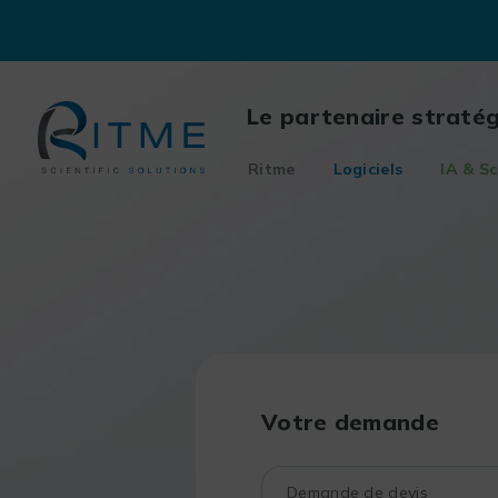
Skip
to
content
Le partenaire straté
Ritme
Logiciels
IA & Sc
Votre demande