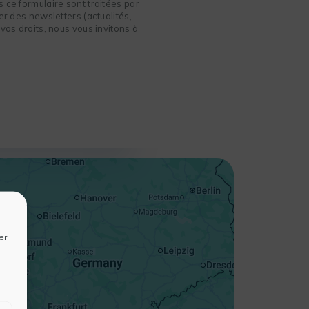
 ce formulaire sont traitées par
r des newsletters (actualités,
vos droits, nous vous invitons à
+
−
er