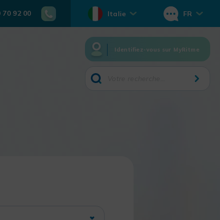
0 70 92 00
Italie
FR
Identifiez-vous sur MyRitme