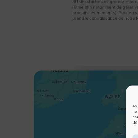
RITME attache une grande importa
Ritme afin notamment de gérer vot
produits, événements). Pour en sa
prendre connaissance de notre
Av
no
co
dét