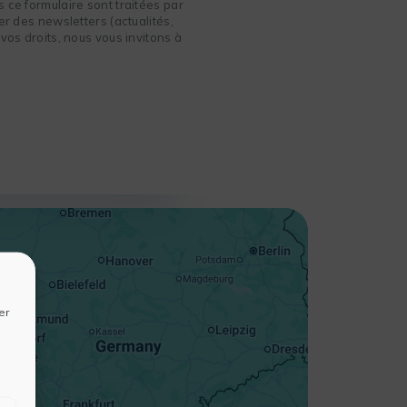
 ce formulaire sont traitées par
r des newsletters (actualités,
vos droits, nous vous invitons à
+
−
er