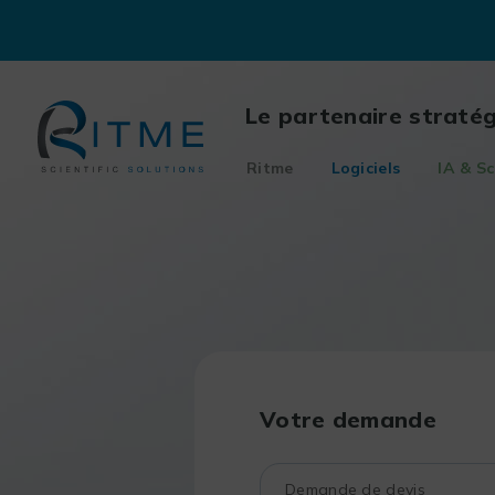
Skip
to
content
Le partenaire straté
Ritme
Logiciels
IA & Sc
Votre demande