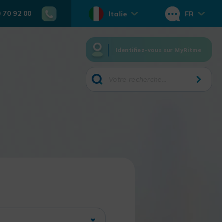
0 70 92 00
Italie
FR
Identifiez-vous sur MyRitme