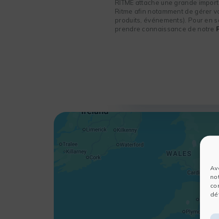
RITME attache une grande importa
Ritme afin notamment de gérer vot
produits, événements). Pour en sa
prendre connaissance de notre
Av
no
co
dét