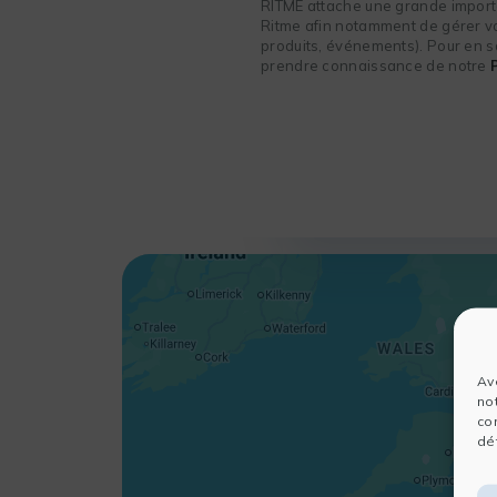
RITME attache une grande importa
Ritme afin notamment de gérer vot
produits, événements). Pour en sa
prendre connaissance de notre
Av
no
co
dét