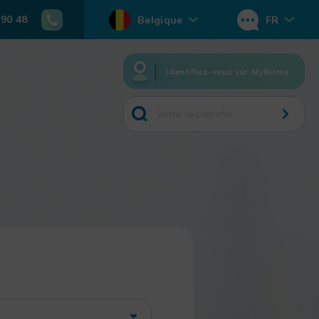
 90 48
Belgique
FR
Identifiez-vous sur MyRitme