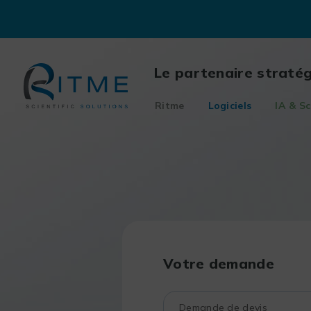
Skip
to
content
Le partenaire straté
Ritme
Logiciels
IA & Sc
Votre demande