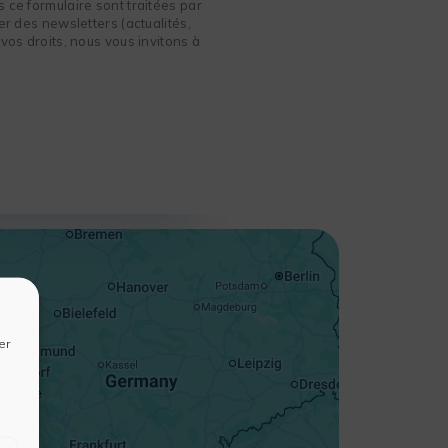
 ce formulaire sont traitées par
r des newsletters (actualités,
vos droits, nous vous invitons à
+
−
er