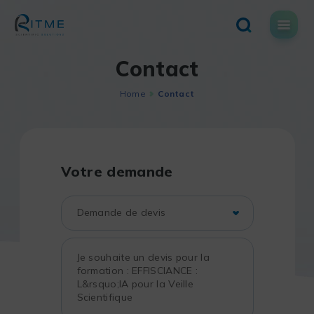
Skip
to
content
Contact
Home
Contact
Votre demande