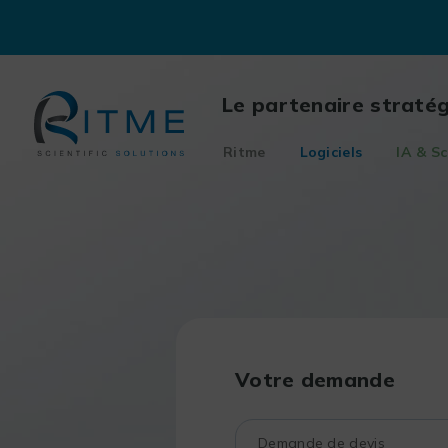
Skip
to
content
Le partenaire straté
Ritme
Logiciels
IA & Sc
Votre demande