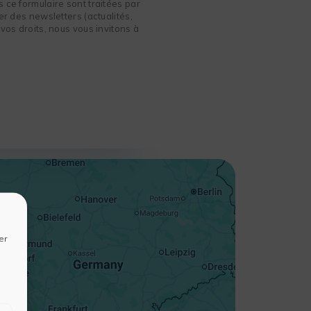
 ce formulaire sont traitées par
r des newsletters (actualités,
vos droits, nous vous invitons à
+
−
er