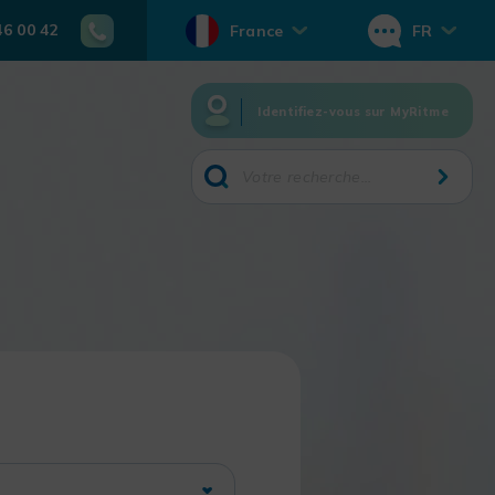
46 00 42
France
FR
Identifiez-vous sur MyRitme