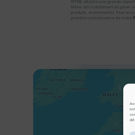
RITME attache une grande importa
Ritme afin notamment de gérer vot
produits, événements). Pour en sa
prendre connaissance de notre
Av
no
co
dét