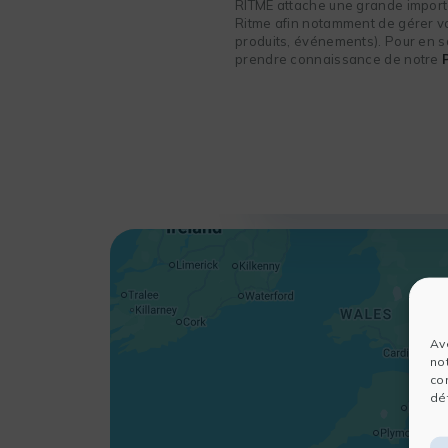
RITME attache une grande importa
Ritme afin notamment de gérer vot
produits, événements). Pour en sa
prendre connaissance de notre
Av
no
co
dét