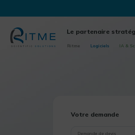
Skip
to
content
Le partenaire straté
Ritme
Logiciels
IA & Sc
Votre demande