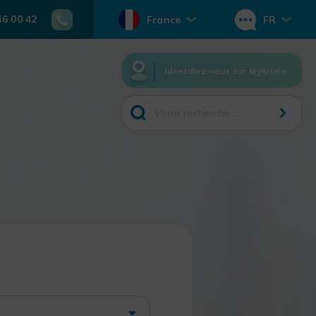
46 00 42
France
FR
Identifiez-vous sur MyRitme