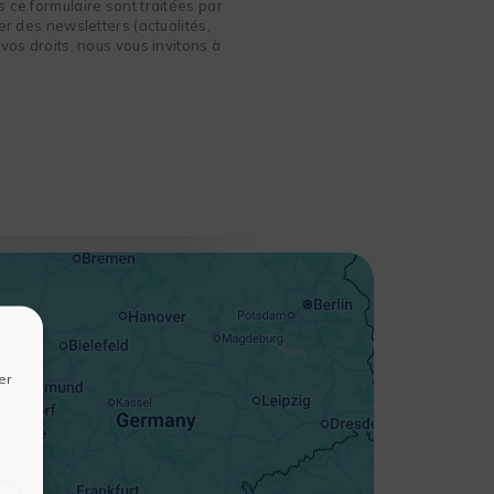
 ce formulaire sont traitées par
r des newsletters (actualités,
vos droits, nous vous invitons à
+
−
er