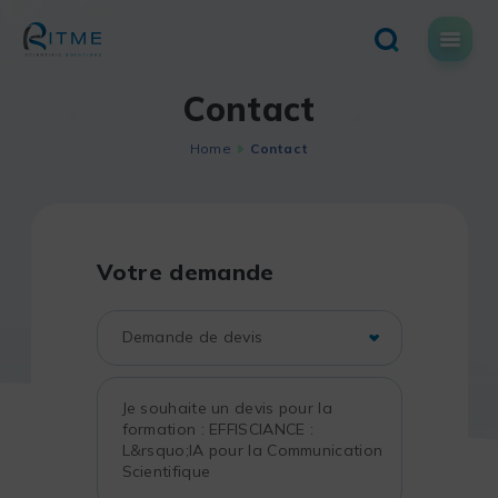
Skip
to
content
Contact
Home
Contact
Votre demande