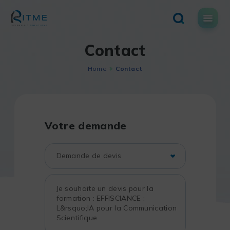
Skip
to
content
Contact
Home
Contact
Votre demande