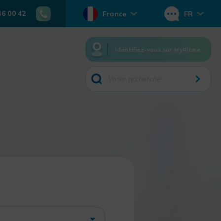
46 00 42
France
FR
Identifiez-vous sur MyRitme