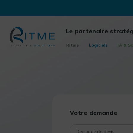
Skip
to
content
Le partenaire straté
Ritme
Logiciels
IA & Sc
Votre demande