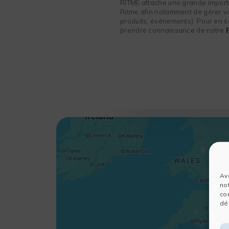
RITME attache une grande importa
Ritme afin notamment de gérer vot
produits, événements). Pour en sa
prendre connaissance de notre
Av
no
co
dét