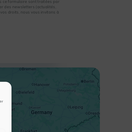
 ce formulaire sont traitées par
r des newsletters (actualités,
vos droits, nous vous invitons à
+
−
er