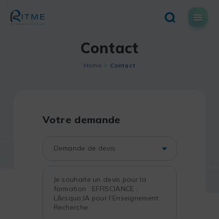
Skip
to
content
Contact
Home
Contact
Votre demande