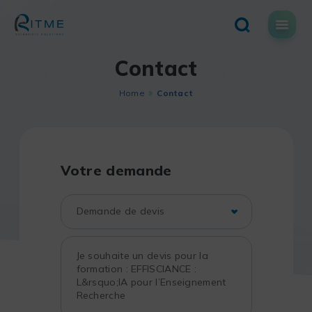
Skip
to
content
Contact
Home
Contact
Votre demande