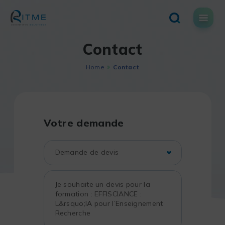
Skip
to
content
Contact
Home
Contact
Votre demande