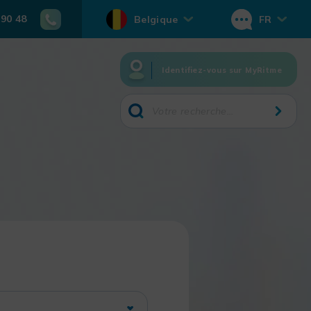
 90 48
Belgique
FR
Identifiez-vous sur MyRitme