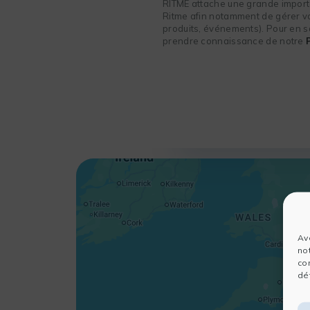
RITME attache une grande importa
Ritme afin notamment de gérer vot
produits, événements). Pour en sa
prendre connaissance de notre
Av
no
co
dét