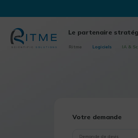
Skip
to
content
Le partenaire straté
Ritme
Logiciels
IA & Sc
Votre demande