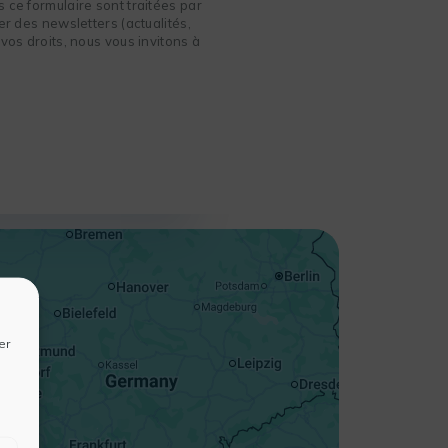
 ce formulaire sont traitées par
r des newsletters (actualités,
vos droits, nous vous invitons à
+
−
er