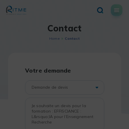
Skip
to
content
Contact
Home
Contact
Votre demande