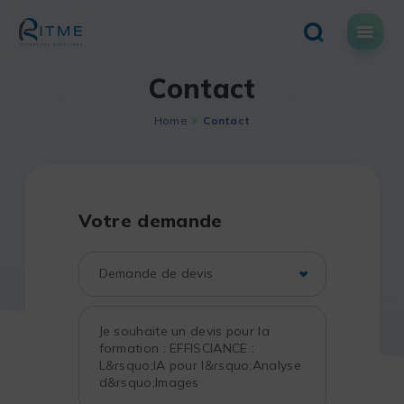
Skip
to
content
Contact
Home
Contact
Votre demande