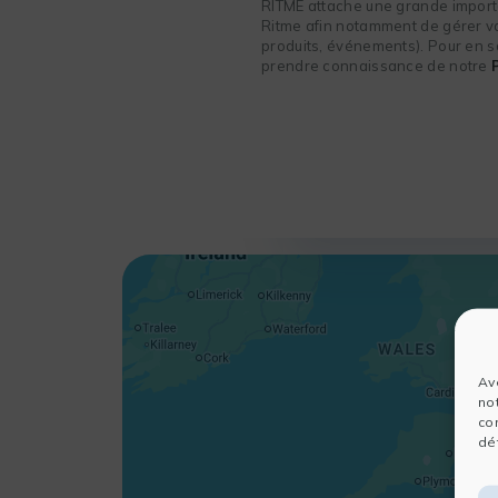
RITME attache une grande importa
Ritme afin notamment de gérer vot
produits, événements). Pour en sa
prendre connaissance de notre
Av
no
co
dét