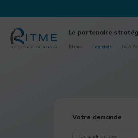
Skip
to
content
Le partenaire straté
Ritme
Logiciels
IA & Sc
Votre demande