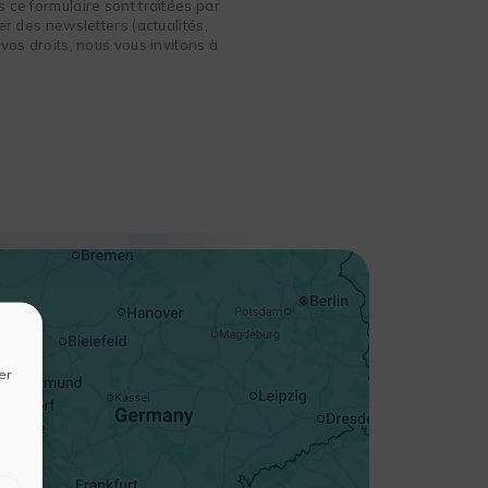
 ce formulaire sont traitées par
r des newsletters (actualités,
vos droits, nous vous invitons à
+
−
er