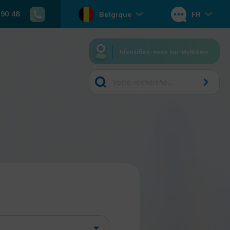
 90 48
Belgique
FR
Identifiez-vous sur MyRitme