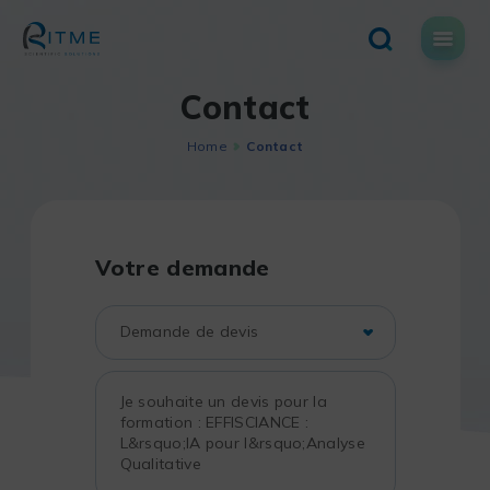
Skip
to
content
Contact
Home
Contact
Votre demande