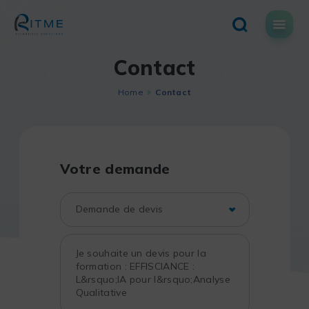
Skip
to
content
Contact
Home
Contact
Votre demande