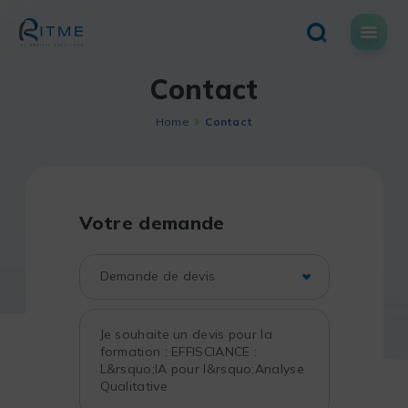
Skip
to
content
Contact
Home
Contact
Votre demande