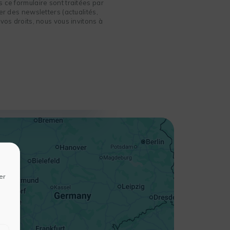
 ce formulaire sont traitées par
r des newsletters (actualités,
vos droits, nous vous invitons à
+
−
er