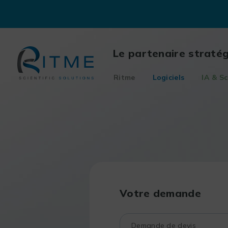
Skip
to
content
Le partenaire straté
Ritme
Logiciels
IA & Sc
Votre demande