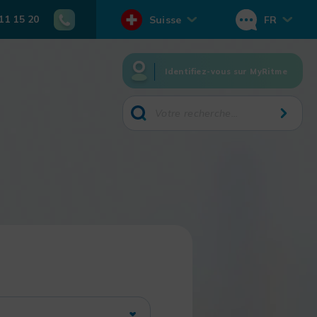
11 15 20
Suisse
FR
Identifiez-vous sur MyRitme