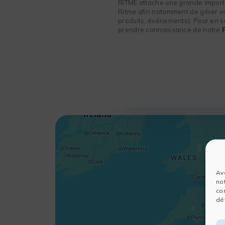
RITME attache une grande importa
Ritme afin notamment de gérer vot
produits, événements). Pour en sa
prendre connaissance de notre
Av
no
co
dét