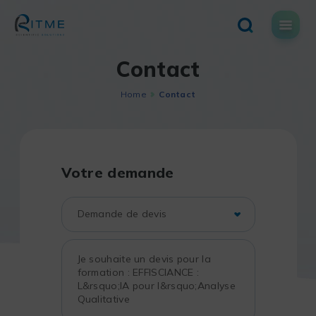
Skip
to
content
Contact
Home
Contact
Votre demande