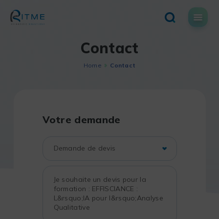
Skip
to
content
Contact
Home
Contact
Votre demande