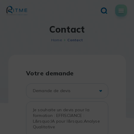
Skip
to
content
Contact
Home
Contact
Votre demande