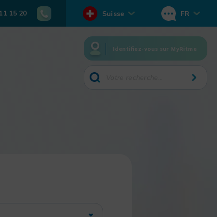
11 15 20
Suisse
FR
Identifiez-vous sur MyRitme