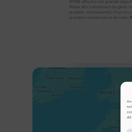
RITME attache une grande importa
Ritme afin notamment de gérer vot
produits, événements). Pour en sa
prendre connaissance de notre
Av
no
co
dét