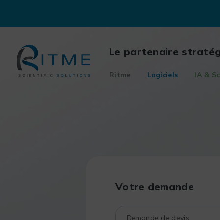
Skip
to
content
Le partenaire straté
Ritme
Logiciels
IA & Sc
Votre demande