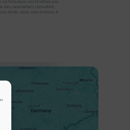
 ce formulaire sont traitées par
r des newsletters (actualités,
vos droits, nous vous invitons à
+
−
er