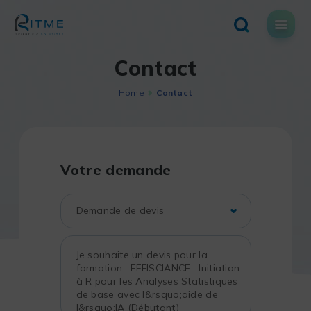
Skip
to
content
Contact
Home
Contact
Votre demande