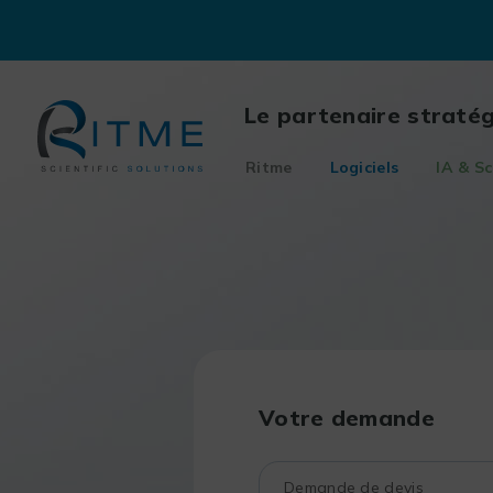
Skip
to
content
Le partenaire straté
Ritme
Logiciels
IA & Sc
Votre demande