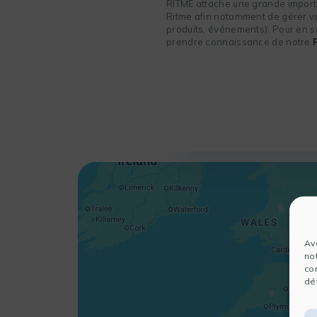
RITME attache une grande importa
Ritme afin notamment de gérer vot
produits, événements). Pour en sa
prendre connaissance de notre
Av
no
co
dét