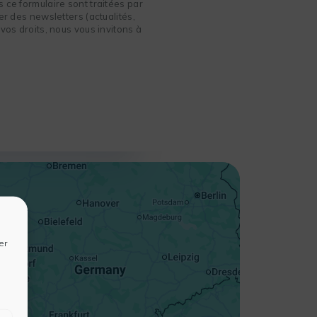
 ce formulaire sont traitées par
r des newsletters (actualités,
vos droits, nous vous invitons à
+
−
er