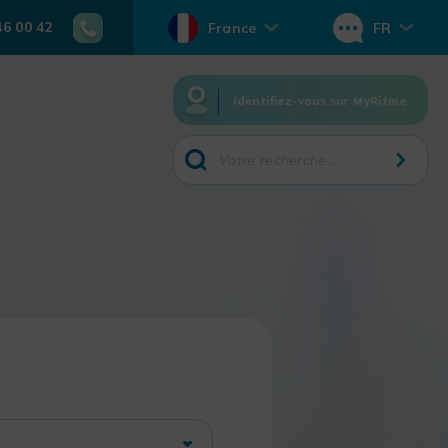
46 00 42
France
FR
Identifiez-vous sur MyRitme