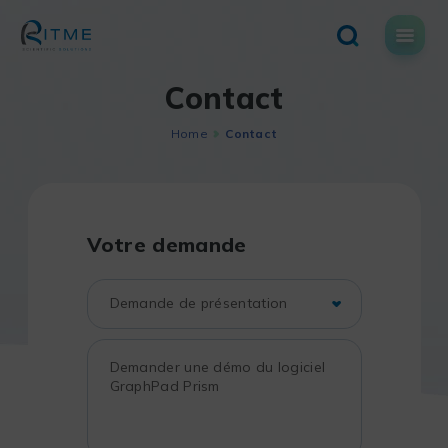
Skip
to
content
Contact
Home
Contact
Votre demande