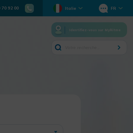
0 70 92 00
Italie
FR
Identifiez-vous sur MyRitme