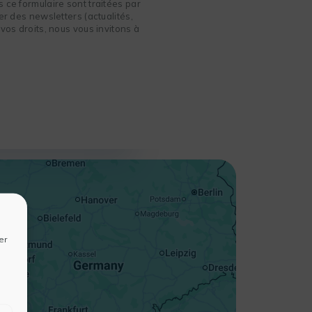
 ce formulaire sont traitées par
r des newsletters (actualités,
vos droits, nous vous invitons à
+
−
er