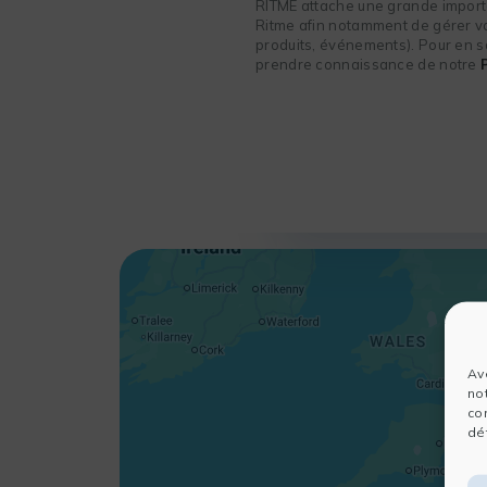
RITME attache une grande importa
Ritme afin notamment de gérer vot
produits, événements). Pour en sa
prendre connaissance de notre
Av
no
co
dét