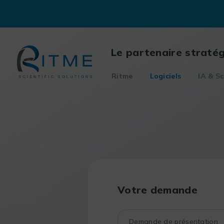
Skip
to
content
Le partenaire straté
Ritme
Logiciels
IA & Sc
Votre demande