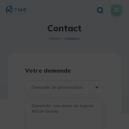
Skip
to
content
Contact
Home
Contact
Votre demande